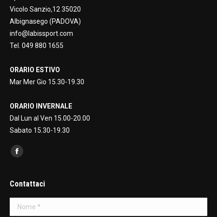
Vicolo Sanzio,12 35020
Albignasego (PADOVA)
info@labissport.com
Tel. 049 880 1655
ORARIO ESTIVO
Mar Mer Gio 15.30-19.30
ORARIO INVERNALE
Dal Lun al Ven 15.00-20.00
Sabato 15.30-19.30
Find us on:
Facebook
page
opens
Contattaci
in
Nome *
new