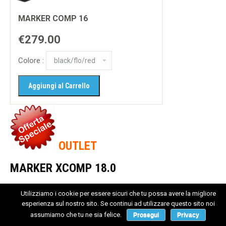
MARKER COMP 16
€279.00
Colore :
OUTLET
MARKER XCOMP 18.0
XCOMP 18 DIN 8-18
Utilizziamo i cookie per essere sicuri che tu possa avere la migliore
€ 380,00
€ 219,00
esperienza sul nostro sito. Se continui ad utilizzare questo sito noi
assumiamo che tu ne sia felice.
Prosegui
Privacy