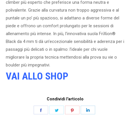
climber più esperto che preferisce una forma neutra e
polivalente. Grazie alla curvatura non troppo aggressiva e al
puntale un po’ più spazioso, si adattano a diverse forme del
piede e offrono un comfort prolungato per le sessioni di
allenamento più intense. In più, l’innovativa suola FriXion®
Black da 4 mm ti dà un’eccezionale sensibilità e aderenza per i
passaggi più delicati o in spalmo: l’ideale per chi vuole
migliorare la propria tecnica mettendosi alla prova su vie o
boulder più impegnativi.
VAI ALLO SHOP
Condividi l'articolo
Share
Share
Share
Share
on
on
on
on
Facebook
Twitter
Pinterest
LinkedIn