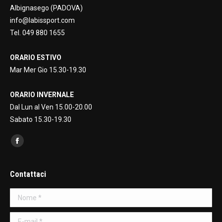
Albignasego (PADOVA)
info@labissport.com
Tel. 049 880 1655
ORARIO ESTIVO
Mar Mer Gio 15.30-19.30
ORARIO INVERNALE
Dal Lun al Ven 15.00-20.00
Sabato 15.30-19.30
Find us on:
Facebook
page
opens
Contattaci
in
Nome *
new
window
E-mail *