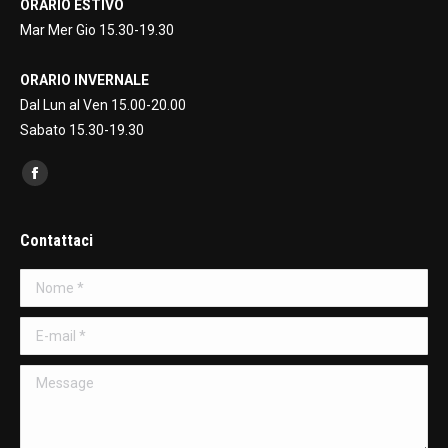
ORARIO ESTIVO
Mar Mer Gio 15.30-19.30
ORARIO INVERNALE
Dal Lun al Ven 15.00-20.00
Sabato 15.30-19.30
Find us on:
Facebook
page
opens
Contattaci
in
Nome *
new
window
E-mail *
Message