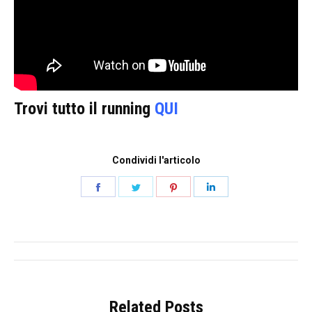
Trovi tutto il running
QUI
Condividi l'articolo
Share
Share
Share
Share
on
on
on
on
Facebook
Twitter
Pinterest
LinkedIn
Post
navigation
Related Posts