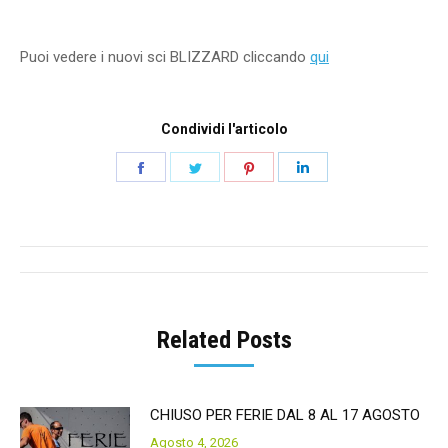
Puoi vedere i nuovi sci BLIZZARD cliccando
qui
Condividi l'articolo
Share
Share
Share
Share
on
on
on
on
Facebook
Twitter
Pinterest
LinkedIn
Post
navigation
Related Posts
CHIUSO PER FERIE DAL 8 AL 17 AGOSTO
Agosto 4, 2026