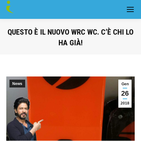
QUESTO È IL NUOVO WRC WC. C’È CHI LO
HA GIÀ!
You are here:
News
Gen
26
2018