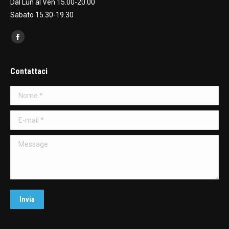
Dal Lun al Ven 15.00-20.00
Sabato 15.30-19.30
Find us on:
Facebook
page
opens
Contattaci
in
Nome *
new
window
E-mail *
Message
Invia