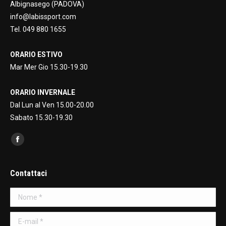
Albignasego (PADOVA)
info@labissport.com
Tel. 049 880 1655
ORARIO ESTIVO
Mar Mer Gio 15.30-19.30
ORARIO INVERNALE
Dal Lun al Ven 15.00-20.00
Sabato 15.30-19.30
Find us on:
Facebook
page
opens
Contattaci
in
Nome *
new
window
E-mail *