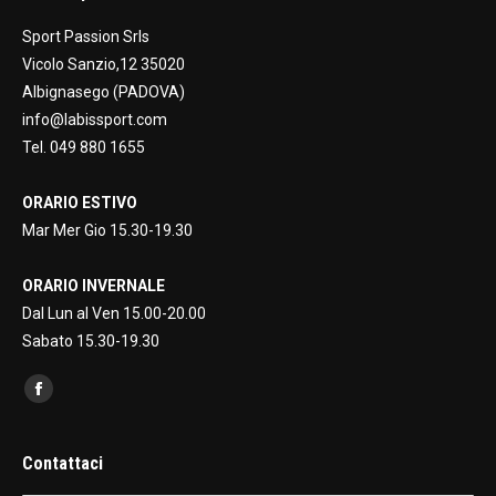
Sport Passion Srls
Vicolo Sanzio,12 35020
Albignasego (PADOVA)
info@labissport.com
Tel. 049 880 1655
ORARIO ESTIVO
Mar Mer Gio 15.30-19.30
ORARIO INVERNALE
Dal Lun al Ven 15.00-20.00
Sabato 15.30-19.30
Find us on:
Facebook
page
opens
Contattaci
in