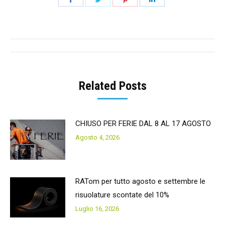
on
on
on
on
Facebook
Twitter
Pinterest
LinkedIn
Post
navigation
Related Posts
CHIUSO PER FERIE DAL 8 AL 17 AGOSTO
Agosto 4, 2026
RATom per tutto agosto e settembre le
risuolature scontate del 10%
Luglio 16, 2026