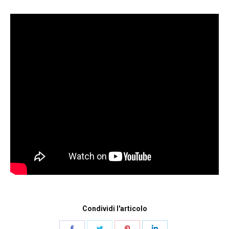
Condividi l'articolo
Share
Share
Share
Share