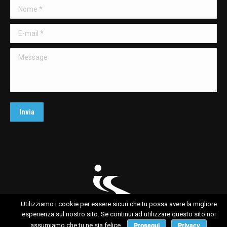
Nome *
new
window
E-mail *
Message
Invia
Utilizziamo i cookie per essere sicuri che tu possa avere la migliore
Lab is Sport
esperienza sul nostro sito. Se continui ad utilizzare questo sito noi
assumiamo che tu ne sia felice.
Prosegui
Privacy
Services