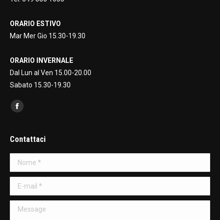
ORARIO ESTIVO
Mar Mer Gio 15.30-19.30
ORARIO INVERNALE
Dal Lun al Ven 15.00-20.00
Sabato 15.30-19.30
Find us on:
Facebook
page
opens
Contattaci
in
Nome *
new
window
E-mail *
Message