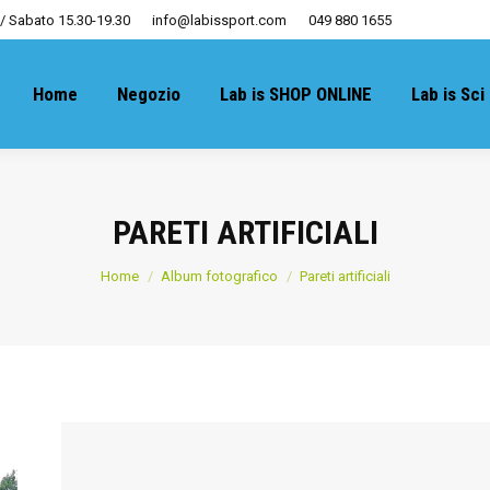
 / Sabato 15.30-19.30
info@labissport.com
049 880 1655
Home
Negozio
Lab is SHOP ONLINE
Lab is Sci
PARETI ARTIFICIALI
You are here:
Home
Album fotografico
Pareti artificiali