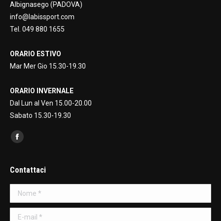
Albignasego (PADOVA)
info@labissport.com
Tel. 049 880 1655
ORARIO ESTIVO
Mar Mer Gio 15.30-19.30
ORARIO INVERNALE
Dal Lun al Ven 15.00-20.00
Sabato 15.30-19.30
Find us on:
Facebook
page
opens
Contattaci
in
Nome *
new
window
E-mail *