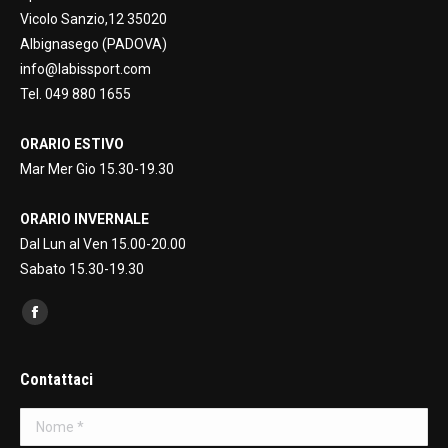
Vicolo Sanzio,12 35020
Albignasego (PADOVA)
info@labissport.com
Tel. 049 880 1655
ORARIO ESTIVO
Mar Mer Gio 15.30-19.30
ORARIO INVERNALE
Dal Lun al Ven 15.00-20.00
Sabato 15.30-19.30
Find us on:
Facebook
page
opens
Contattaci
in
Nome *
new