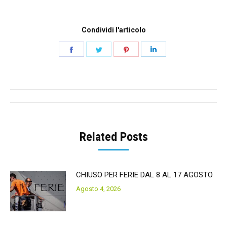
Condividi l'articolo
Share
Share
Share
Share
on
on
on
on
Facebook
Twitter
Pinterest
LinkedIn
Post
navigation
Related Posts
CHIUSO PER FERIE DAL 8 AL 17 AGOSTO
Agosto 4, 2026