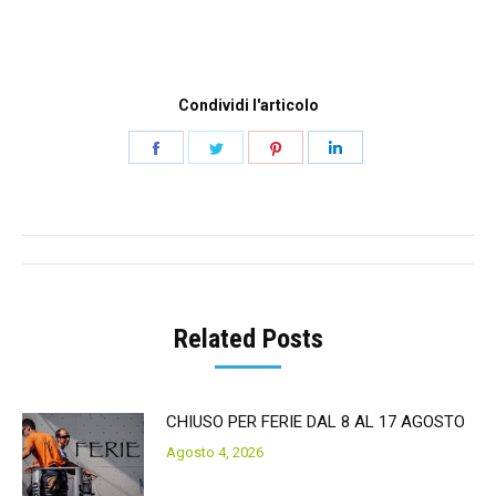
Condividi l'articolo
Share
Share
Share
Share
on
on
on
on
Facebook
Twitter
Pinterest
LinkedIn
Post
navigation
Related Posts
CHIUSO PER FERIE DAL 8 AL 17 AGOSTO
Agosto 4, 2026