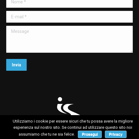
new
window
E-mail *
Message
Invia
Utilizziamo i cookie per essere sicuri che tu possa avere la migliore
Lab is Sport
esperienza sul nostro sito. Se continui ad utilizzare questo sito noi
assumiamo che tu ne sia felice.
Prosegui
Privacy
Services