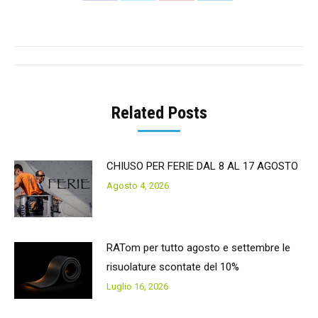
on
on
on
on
Facebook
Twitter
Pinterest
LinkedIn
Post
navigation
Related Posts
CHIUSO PER FERIE DAL 8 AL 17 AGOSTO
Agosto 4, 2026
RATom per tutto agosto e settembre le
risuolature scontate del 10%
Luglio 16, 2026