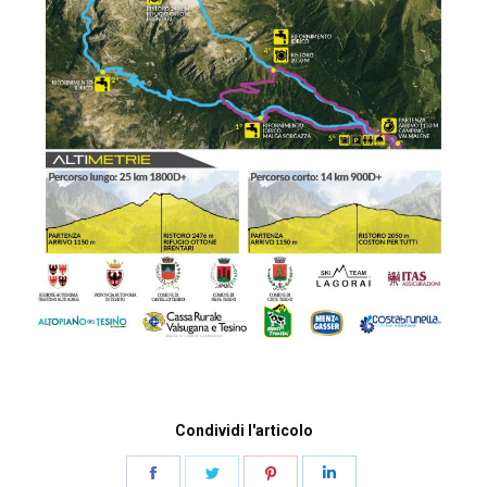
Condividi l'articolo
Share
Share
Share
Share