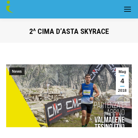
2^ CIMA D’ASTA SKYRACE
You are here:
News
Mag
4
2018