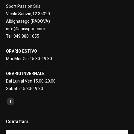
Sport Passion Srls
Vicolo Sanzio,12 35020
Albignasego (PADOVA)
info@labissport.com
Tel. 049 880 1655
ORARIO ESTIVO
Mar Mer Gio 15.30-19.30
ORARIO INVERNALE
Dal Lun al Ven 15.00-20.00
Sabato 15.30-19.30
Find us on:
Facebook
page
opens
Contattaci
in
Nome *