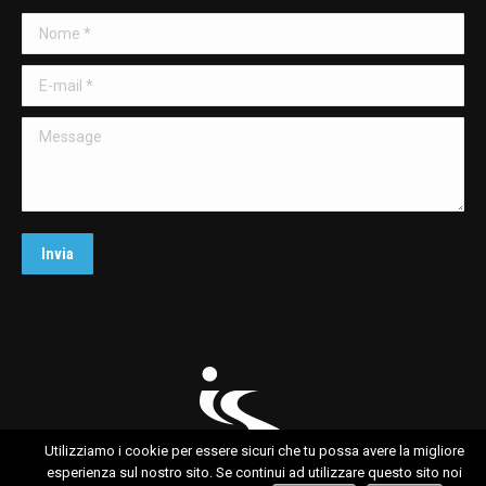
in
Nome *
new
window
E-mail *
Message
Invia
Utilizziamo i cookie per essere sicuri che tu possa avere la migliore
esperienza sul nostro sito. Se continui ad utilizzare questo sito noi
Lab is Sport