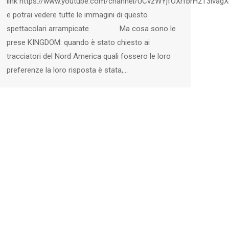
link https://www.youtube.com/channel/UCvzWYjfOXrfbrH2T3ivagX
e potrai vedere tutte le immagini di questo
spettacolari arrampicate Ma cosa sono le
prese KINGDOM: quando è stato chiesto ai
tracciatori del Nord America quali fossero le loro
preferenze la loro risposta è stata,…