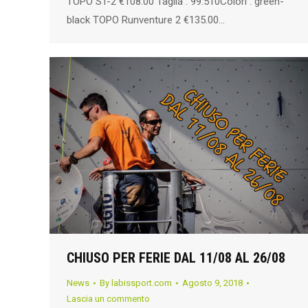
TOPO ST-2 €108.00 Taglia : 99.510Colori : green-
black TOPO Runventure 2 €135.00…
CHIUSO PER FERIE DAL 11/08 AL 26/08
News
By
labissport.com
Agosto 9, 2018
Lascia un commento