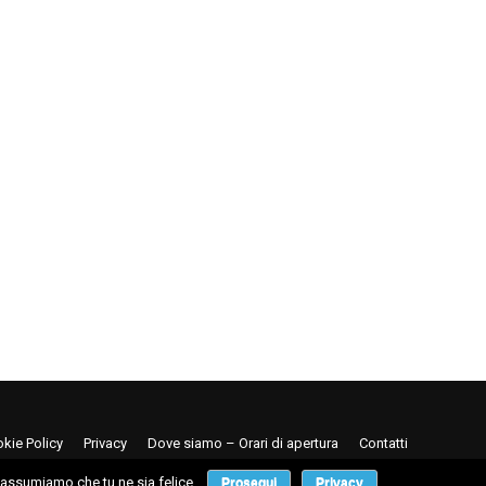
kie Policy
Privacy
Dove siamo – Orari di apertura
Contatti
i assumiamo che tu ne sia felice.
Prosegui
Privacy