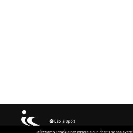
Lab is Sport
Utilizziamo i cookie per essere sicuri che tu possa avere 