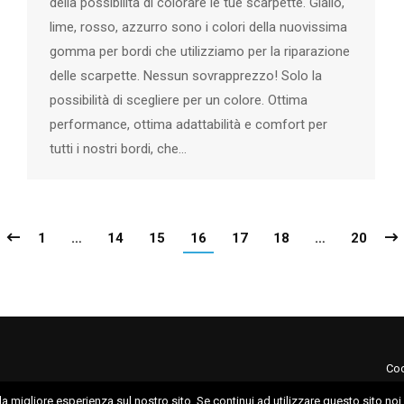
della possibilità di colorare le tue scarpette. Giallo,
lime, rosso, azzurro sono i colori della nuovissima
gomma per bordi che utilizziamo per la riparazione
delle scarpette. Nessun sovrapprezzo! Solo la
possibilità di scegliere per un colore. Ottima
performance, ottima adattabilità e comfort per
tutti i nostri bordi, che…
1
…
14
15
16
17
18
…
20
Coo
la migliore esperienza sul nostro sito. Se continui ad utilizzare questo sito no