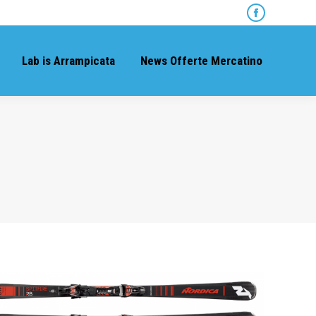
Facebook
page
opens
Lab is Arrampicata
News Offerte Mercatino
in
new
window