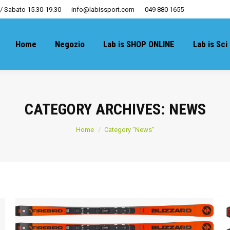
 / Sabato 15.30-19.30
info@labissport.com
049 880 1655
Home
Negozio
Lab is SHOP ONLINE
Lab is Sci
CATEGORY ARCHIVES:
NEWS
You are here:
Home
Category "News"