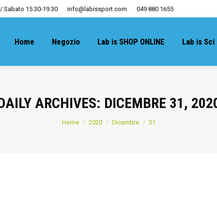
 / Sabato 15.30-19.30
info@labissport.com
049 880 1655
Home
Negozio
Lab is SHOP ONLINE
Lab is Sci
DAILY ARCHIVES:
DICEMBRE 31, 202
You are here:
Home
2020
Dicembre
31