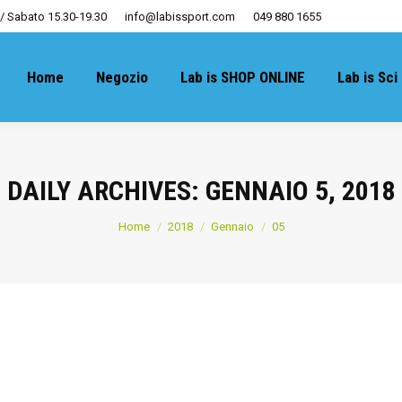
 / Sabato 15.30-19.30
info@labissport.com
049 880 1655
Home
Negozio
Lab is SHOP ONLINE
Lab is Sci
DAILY ARCHIVES:
GENNAIO 5, 2018
You are here:
Home
2018
Gennaio
05