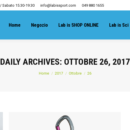
 / Sabato 15.30-19.30
info@labissport.com
049 880 1655
Home
Negozio
Lab is SHOP ONLINE
Lab is Sci
DAILY ARCHIVES:
OTTOBRE 26, 2017
You are here:
Home
2017
Ottobre
26