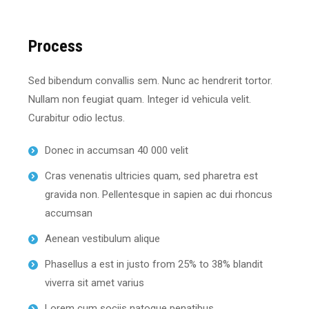
Process
Sed bibendum convallis sem. Nunc ac hendrerit tortor.
Nullam non feugiat quam. Integer id vehicula velit.
Curabitur odio lectus.
Donec in accumsan 40 000 velit
Cras venenatis ultricies quam, sed pharetra est
gravida non. Pellentesque in sapien ac dui rhoncus
accumsan
Aenean vestibulum alique
Phasellus a est in justo from 25% to 38% blandit
viverra sit amet varius
Lorem cum sociis natoque penatibus