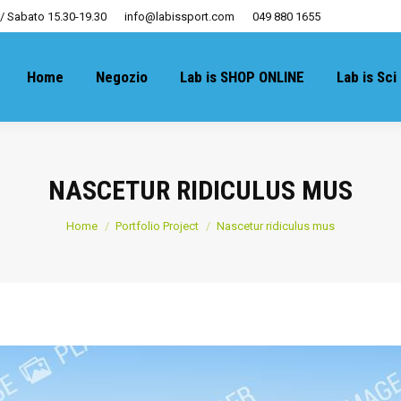
 / Sabato 15.30-19.30
info@labissport.com
049 880 1655
Home
Negozio
Lab is SHOP ONLINE
Lab is Sci
NASCETUR RIDICULUS MUS
You are here:
Home
Portfolio Project
Nascetur ridiculus mus