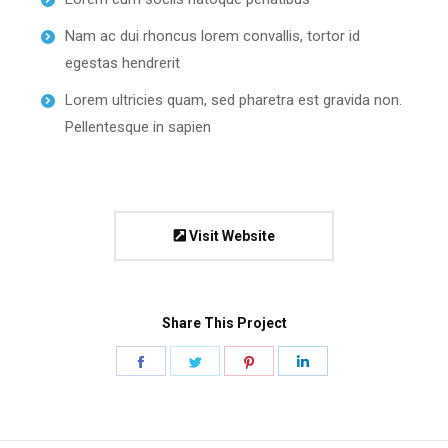
Nam ac dui rhoncus lorem convallis, tortor id
egestas hendrerit
Lorem ultricies quam, sed pharetra est gravida non.
Pellentesque in sapien
Visit Website
Share This Project
Share
Share
Share
Share
on
on
on
on
Facebook
Twitter
Pinterest
LinkedIn