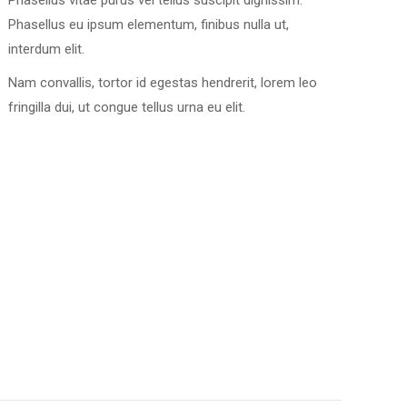
Phasellus vitae purus vel tellus suscipit dignissim.
Phasellus eu ipsum elementum, finibus nulla ut,
interdum elit.
Nam convallis, tortor id egestas hendrerit, lorem leo
fringilla dui, ut congue tellus urna eu elit.