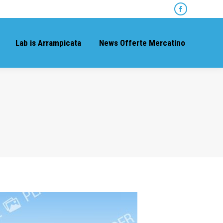
Facebook
page
opens
Lab is Arrampicata
News Offerte Mercatino
in
new
window